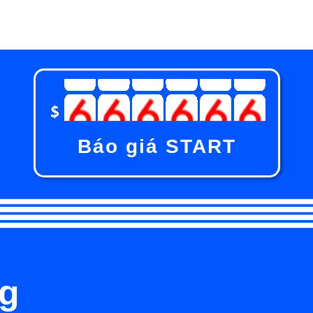
Báo giá START
g