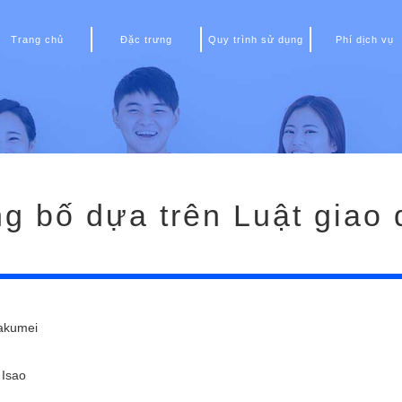
Trang chủ
Đặc trưng
Quy trình sử dụng
Phí dịch vụ
g bố dựa trên Luật giao 
 Kakumei
a Isao