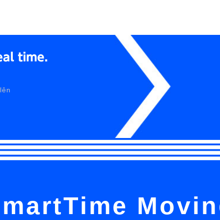
lên
martTime Movin