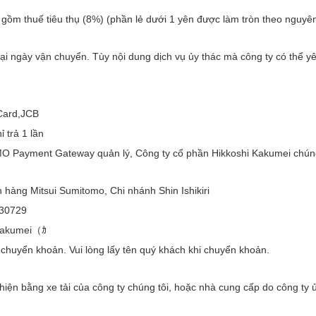
ồm thuế tiêu thụ (8%) (phần lẻ dưới 1 yên được làm tròn theo nguyên ta
g tại ngày vận chuyển. Tùy nội dung dịch vụ ủy thác mà công ty có thể 
rCard,JCB
trả 1 lần
 Payment Gateway quản lý, Công ty cổ phần Hikkoshi Kakumei chúng tôi k
̂n hàng Mitsui Sumitomo, Chi nhánh Shin Ishikiri
1230729
i Kakumei（ｶ
 chuyển khoản. Vui lòng lấy tên quý khách khi chuyển khoản.
̣c hiện bằng xe tải của công ty chúng tôi, hoặc nhà cung cấp do công ty u