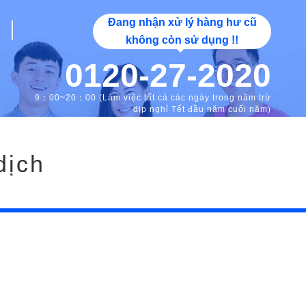
Đang nhận xử lý hàng hư cũ
không còn sử dụng !!
0120-27-2020
9：00~20：00 (Làm việc tất cả các ngày trong năm trừ
dịp nghỉ Tết đầu năm cuối năm)
dịch