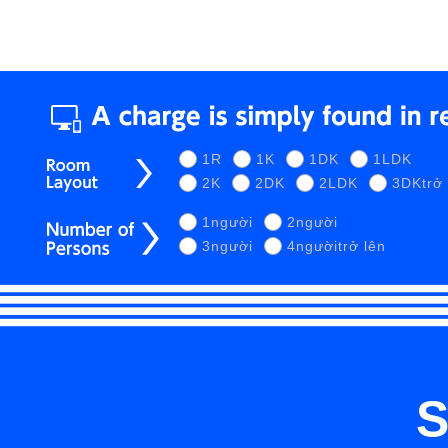
1R
1K
1DK
1LDK
2K
2DK
2LDK
3DKtrở 
1người
2người
3người
4ngườitrở lên
S